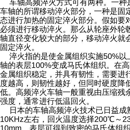
车轴高频淬火方式可有两种。一种
车轴的所谓移动淬火部分，一种是固
态进行加热的固定淬火部分。假如要
必须进行移动淬火。那么从轮座外轮
轴直径变化较大的部分，移动淬火就
固定淬火。
淬火指的是使金属组织实施50%以
轴的表层100%变成马氏体组织。在
金属组织稳定，并具有韧性，需要进
度越高，则韧性越好，但同时硬度降
低。高频淬火车轴一般重视由压缩残
强度，通常进行低温回火。
日本的车轴高频淬火技术已日益成
10KHz左右，回火温度选择200℃～
10mm。表层可得到致密的马氏体组