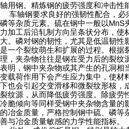
轴用钢。精炼钢的疲劳强度和冲击性
车轴钢要求良好的强韧性配合，必
磷等杂质元素。硫在钢中一般以MnS
力加工后沿轧制方向呈条状分布，使
大。磷对钢的韧性，尤其是低温韧性
是一个裂纹萌生和扩展的过程。根据
理，夹杂物往往是钢在受力后的裂纹
表明，钢中夹杂物或其产生的孔洞相
变载荷作用下会产生应力集中，使材
下也会引起交变滑移和微裂纹形核，
裂纹源，从而降低疲劳强度。除疲劳
冷脆倾向等同样受钢中夹杂物含量的
的冶金质量，严格控制钢中硫、磷等
善与冶金质量敏感的力学性能指标。