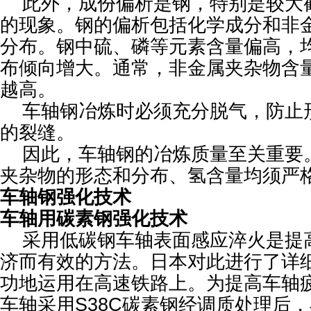
此外，成份偏析是钢，特别是较大
的现象。钢的偏析包括化学成分和非
分布。钢中硫、磷等元素含量偏高，
布倾向增大。通常，非金属夹杂物含
越高。
车轴钢冶炼时必须充分脱气，防止
的裂缝。
因此，车轴钢的冶炼质量至关重要
夹杂物的形态和分布、氢含量均须严
车轴钢强化技术
车轴用碳素钢强化技术
采用低碳钢车轴表面感应淬火是提
济而有效的方法。日本对此进行了详
功地运用在高速铁路上。为提高车轴
车轴采用S38C碳素钢经调质处理后