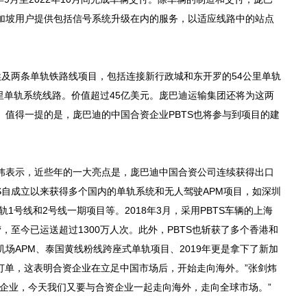
加坡用户提供包括信号系统升级在内的服务，以适应线路中的站点
两条单轨铁路线项目，包括连接新行政城和东开罗的54公里单轨
公里单轨系统线路。价值超过45亿美元。庞巴迪运输集团还将为这两
。值得一提的是，庞巴迪的中国合资企业PBTS也将参与到项目的建
表示，近些年的一大亮点是，庞巴迪中国合资公司连续获得出口
S自成立以来获得多个国内的单轨系统和无人驾驶APM项目，如深圳
轨1号线和2号线一期项目等。2018年3月，采用PBTS车辆的上海
，至今已运送超过1300万人次。此外，PBTS也斩获了多个香港和
场APM、泰国黄线粉线跨座式单轨项目、2019年更是拿下了新加
外订单，这表明合资企业在立足中国市场后，开始走向海外。”张剑炜
国企业，今天我们又要与合资企业一起走向海外，走向全球市场。”