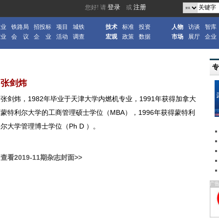
企业
铁路局
招投标
项目
城铁
技术
标准
投资
人物
访谈
智库
产业
会 议
企 业
活动
调查
宏观
政策
数据
市场
展厅
企业
张剑炜
张剑炜，1982年毕业于天津大学内燃机专业，1991年获得加拿大
蒙特利尔大学的工商管理硕士学位（MBA），1996年获得蒙特利
尔大学管理博士学位（Ph D ）。
查看2019-11期杂志封面>>
广