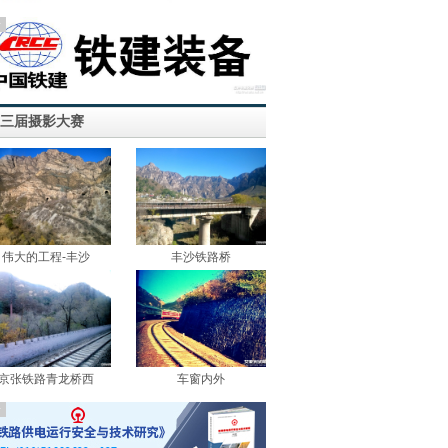
告
三届摄影大赛
伟大的工程-丰沙
丰沙铁路桥
京张铁路青龙桥西
车窗内外
告