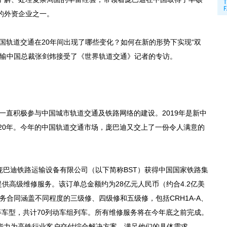
的外资企业之一。
国轨道交通在20年间出现了哪些变化？如何在新的形势下实现“双
运输中国总裁张剑炜接受了《世界轨道交通》记者的专访。
一直积极参与中国城市轨道交通及铁路网络的建设。2019年是新中
20年。今年的中国轨道交通市场，庞巴迪又交上了一份令人满意的
庞巴迪铁路运输设备有限公司（以下简称BST）获得中国国家铁路集
提供高级维修服务。该订单总金额约为28亿元人民币（约合4.2亿美
服务合同涵盖不同程度的三级修、四级修和五级修，包括CRH1A-A、
380D等车型，共计70列动车组列车。所有维修服务将在今年底之前完成。
有能力为高铁行业客户交付综合解决方案，满足他们的具体需求。