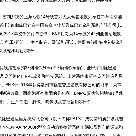
和控制系统的上海地铁14号线首列无人驾驶地铁列车在中车南京浦
和控制设备由庞巴迪在中国合资企业新誉庞巴迪牵引系统有限公司(以
司2018年授予的订单提供。BNP负责为14号线的49列全自动地铁
引系统进行工程设计、生产制造、测试和调试，并提供首批备件包括牵引
制系统和其它零部件。
线路投放的36列地铁列车(216辆地铁车辆)，全部采用庞巴迪
决方案以及庞巴迪MITRAC牵引和控制系统。上述系统由新誉庞巴迪信号系
生产。BNS于2016年获得常州市轨道交通发展有限公司的订单，为常
控制解决方案。而作为新誉集团的分包商，BNP负责为常州地铁1号线
设计、生产制造、测试、调试以及首批备用零部件。
庞巴迪运输系统有限公司（以下简称PBTS）成功签约新加坡武吉
INNOVIAAPM300R型全自动旅客捷运系统车辆以及列车的调试和
0年9月至2022年10月间完成车辆交付。除车辆的制造和交付，庞巴