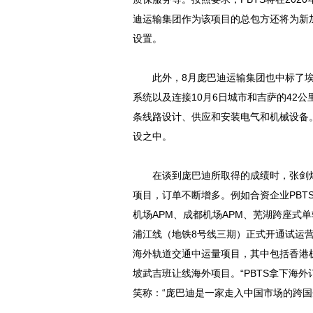
迪运输集团作为该项目的总包方还将为新
设置。
此外，8月庞巴迪运输集团也中标了埃及
系统以及连接10月6日城市和吉萨的42
条线路设计、供应和安装电气和机械设备
设之中。
在谈到庞巴迪所取得的成绩时，张剑炜
项目，订单不断增多。例如合资企业PBT
机场APM、成都机场APM、芜湖跨座式单
浦江线（地铁8号线三期）正式开通试运营
海外轨道交通中运量项目，其中包括香港机
坡武吉班让线海外项目。“PBTS拿下海
笑称：“庞巴迪是一家走入中国市场的跨